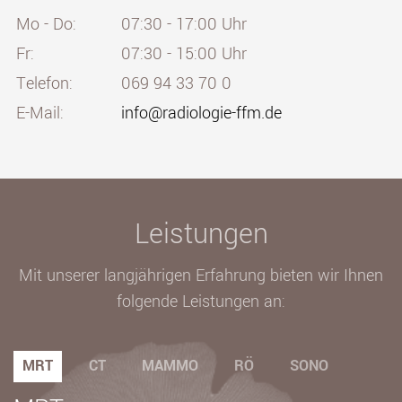
Mo - Do:
07:30 - 17:00 Uhr
Fr:
07:30 - 15:00 Uhr
Telefon:
069 94 33 70 0
E-Mail:
info@radiologie-ffm.de
Leistungen
Mit unserer langjährigen Erfahrung bieten wir Ihnen
folgende Leistungen an:
MRT
CT
MAMMO
RÖ
SONO