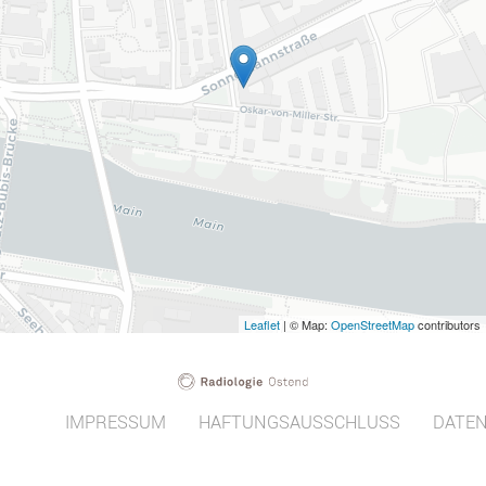
Leaflet
| © Map:
OpenStreetMap
contributors
IMPRESSUM
HAFTUNGSAUSSCHLUSS
DATE