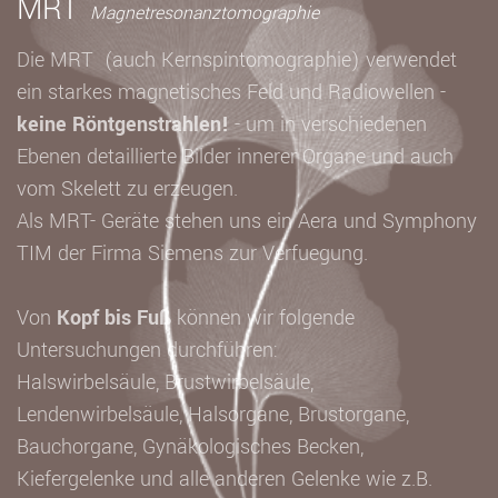
MRT
Magnetresonanztomographie
Die MRT (auch Kernspintomographie) verwendet
ein starkes magnetisches Feld und Radiowellen -
keine Röntgenstrahlen!
- um in verschiedenen
Ebenen detaillierte Bilder innerer Organe und auch
vom Skelett zu erzeugen.
Als MRT- Geräte stehen uns ein Aera und Symphony
TIM der Firma Siemens zur Verfuegung.
Von
Kopf bis Fuß
können wir folgende
Untersuchungen durchführen:
Halswirbelsäule, Brustwirbelsäule,
Lendenwirbelsäule, Halsorgane, Brustorgane,
Bauchorgane, Gynäkologisches Becken,
Kiefergelenke und alle anderen Gelenke wie z.B.